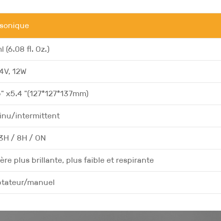
asonique
 (6.08 fl. Oz.)
4V, 12W
5" x5.4 "(127*127*137mm)
inu/intermittent
 3H / 8H / ON
re plus brillante, plus faible et respirante
tateur/manuel