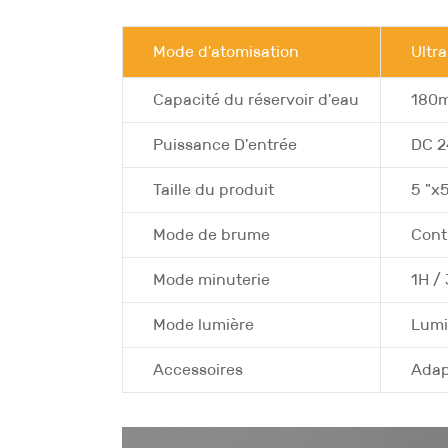
Mode d'atomisation
Ultr
Capacité du réservoir d'eau
180ml
Puissance D'entrée
DC 2
Taille du produit
5 "x
Mode de brume
Cont
Mode minuterie
1H /
Mode lumière
Lumiè
Accessoires
Adap