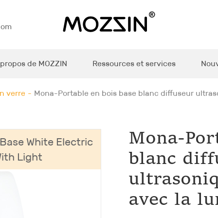
com
 propos de MOZZIN
Ressources et services
Nouv
n verre
Mona-Portable en bois base blanc diffuseur ultras
Mona-Port
ase White Electric
ith Light
blanc dif
ultrasoni
avec la l