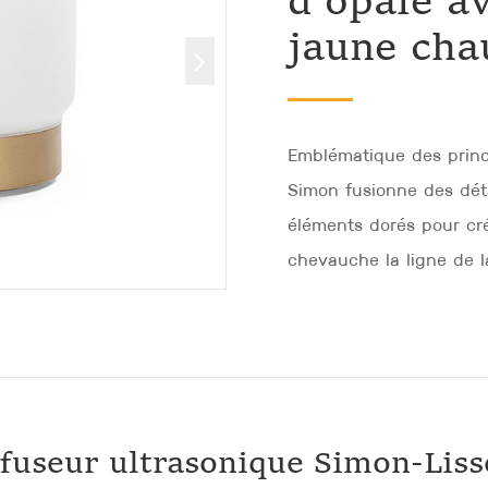
d'opale a
jaune cha
Emblématique des princi
Simon fusionne des déta
éléments dorés pour cr
chevauche la ligne de la
ffuseur ultrasonique Simon-Liss