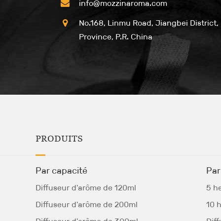
info@mozzinaroma.com
No.168, Linmu Road, Jiangbei District,
Province, P.R. China
PRODUITS
Par capacité
Par
Diffuseur d'arôme de 120ml
5 h
Diffuseur d'arôme de 200ml
10 