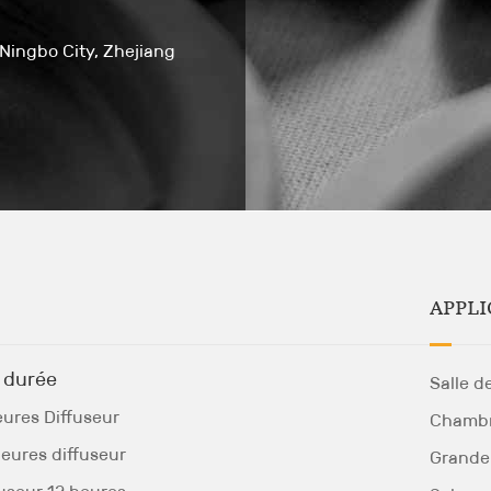
 Ningbo City, Zhejiang
APPLI
 durée
Salle d
eures Diffuseur
Chambr
heures diffuseur
Grande